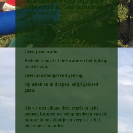
elkaar wandelen of varen. Dit is minder
confronterend dan wanneer men naast
elkaar wandelt.
Kijk de tegenliggers aan en groet
vriendelijk
Probeer je niet te verstoppen. Dat zou
alleen maar argwaan opleveren.
Geen provocatie.
Bedenk vooraf of de locatie en het tijdstip
in orde zijn.
Geen aanstootgevend gedrag.
Op asfalt en in dorpen, altijd gekleed
gaan.
Als we met elkaar deze regels in acht
nemen, kunnen we volop genieten van de
natuur in ons blootje en verpest je het
niet voor een ander.