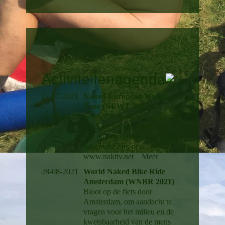
Activiteitenagenda
17-07-2021
Naked European Walking
-
Tour (NEWT 2021)
24-07-2021
Een week naakt wandelen in
de Oostenrijkse Alpen, met
tent en bepakking. Voor meer
informatie kijk op
www.naktiv.net
Meer
28-08-2021
World Naked Bike Ride
Amsterdam (WNBR 2021)
Bloot op de fiets door
Amsterdam, om aandacht te
vragen voor het milieu en de
kwetsbaarheid van de mens