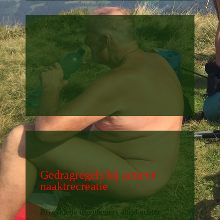
Gedragregels bij actieve
naaktrecreatie
Bij geklede tegenliggers altijd achter