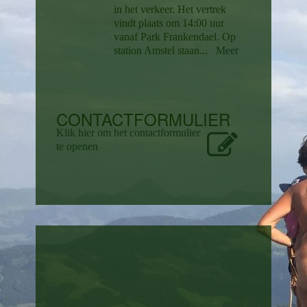
in het verkeer. Het vertrek
vindt plaats om 14:00 uur
vanaf Park Frankendael. Op
station Amstel staan...
Meer
CONTACTFORMULIER
Klik hier om het contactformulier
te openen