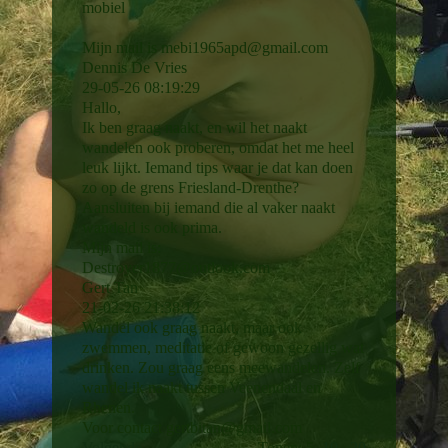
mobiel
Mijn mail is mebi1965apd@gmail.com
Dennis De Vries
29-05-26
08:19:29
Hallo,
Ik ben graag naakt, en wil het naakt
wandelen ook proberen, omdat het me heel
leuk lijkt. Iemand tips waar je dat kan doen
zo op de grens Friesland-Drenthe?
Aansluiten bij iemand die al vaker naakt
wandeld is ook prima.
Mijn mail is:
Destroyer1877@­outlook.­com
Gert Tan
21-02-26
21:38:12
Wandel ook graag naakt, maar ook
zwemmen, meditatie of gewoon gezellig wat
drinken. Zou graag eens meewandelen. Zelf
wandel ik naakt tussen Veenendaal en
Rhenen.
Voor contact gertbitan@gmail.com
Volgende
Tonen: 5
10
20