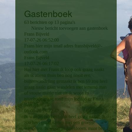
Gastenboek
63 berichten op 13 pagina's
Nieuw bericht toevoegen aan gastenboek
Frans Bijveld
17-07-26
06:52:00
Frans hier mijn imail adres fransbijveld@­
outlook.­com
Frans Bijveld
17-07-26
06:17:02
Hoi hier met Frans ik loop ook graag naakt
als ik alleen thuis ben nog nooit een
buitenwandeling gemaakt ik ben 69 zou heel
graag naakt gaan wandelen met iemand man
of vrouw maakt niet uit ik woon in
nistelrode graag rond mijn leeftijd gr Frans.
Ron Ron
06-06-26
16:22:42
Ik wandel (en ben) ook heel graag naakt. Ik
zou heel graag samen met een groepje
wandelen. Ik woon in Apeldoorn, maar ben