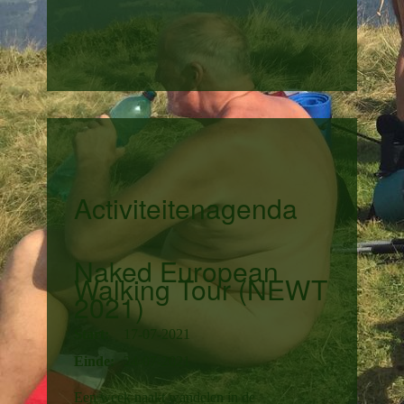
Activiteitenagenda
Naked European
Walking Tour (NEWT
2021)
Start:
17-07-2021
Einde:
24-07-2021
Een week naakt wandelen in de