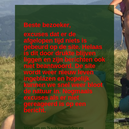
Beste bezoeker,
excuses dat er de
afgelopen tijd niets is
gebeurd op de site. Helaas
is dit door drukte blijven
liggen en zijn berichten ook
niet beantwoord. De site
wordt weer nieuw leven
ingeblazen en hopelijk
kunnen we snel weer bloot
de natuur in. Nogmaals
excuses als er niet
gereageerd is op een
bericht.
Welkom op Naaktwandelen.eu