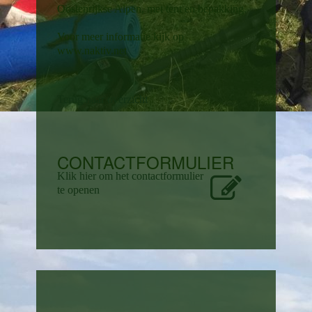
Oostenrijkse Alpen, met tent en bepakking.
Voor meer informatie kijk op
www.naktiv.net
Terug naar overzicht
CONTACTFORMULIER
Klik hier om het contactformulier
te openen