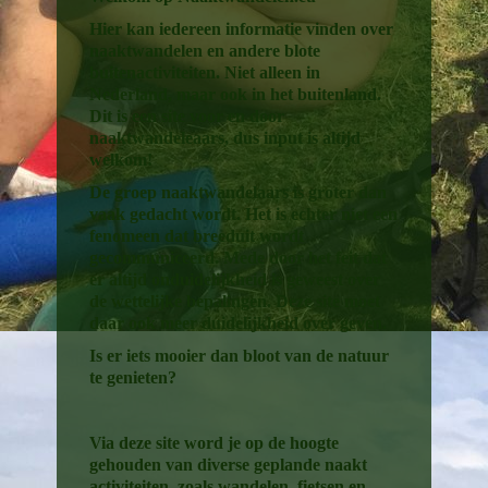
Hier kan iedereen informatie vinden over
naaktwandelen en andere blote
buitenactiviteiten. Niet alleen in
Nederland, maar ook in het buitenland.
Dit is een site voor en door
naaktwandeleaars, dus input is altijd
welkom!
De groep naaktwandelaars is groter dan
vaak gedacht wordt. Het is echter niet een
fenomeen dat breeduit wordt
gecommuniceerd. Mede door het feit dat
er altijd onduidelijkheid is geweest over
de wettelijke bepalingen. Deze site moet
daar ook meer duidelijkheid over geven.
Is er iets mooier dan bloot van de natuur
te genieten?
Via deze site word je op de hoogte
gehouden van diverse geplande naakt
activiteiten, zoals wandelen, fietsen en