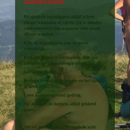
naaktrecreatie
Bij geklede tegenliggers altijd achter
elkaar wandelen of varen. Dit is minder
confronterend dan wanneer men naast
elkaar wandelt.
Kijk de tegenliggers aan en groet
vriendelijk
Probeer je niet te verstoppen. Dat zou
alleen maar argwaan opleveren.
Geen provocatie.
Bedenk vooraf of de locatie en het tijdstip
in orde zijn.
Geen aanstootgevend gedrag.
Op asfalt en in dorpen, altijd gekleed
gaan.
Als we met elkaar deze regels in acht